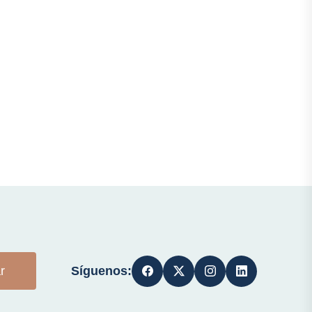
Síguenos:
r