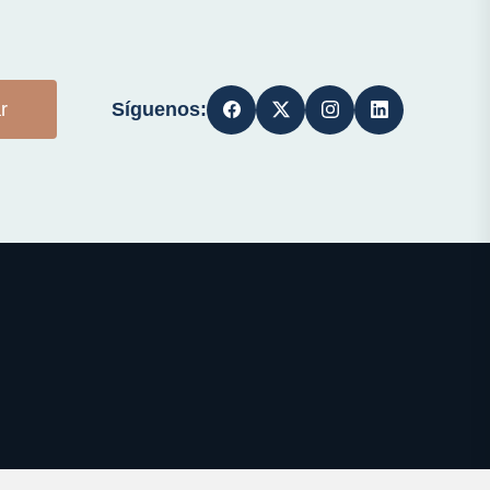
Síguenos:
r